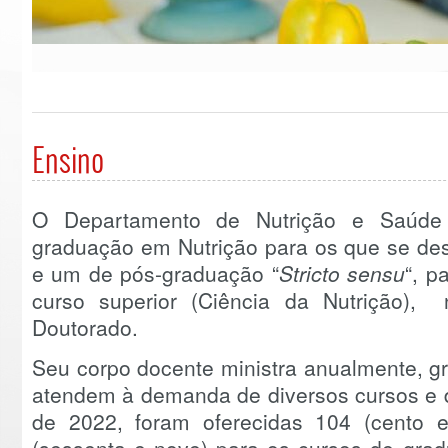
Ensino
O Departamento de Nutrição e Saúde
graduação em Nutrição para os que se des
e um de pós-graduação “
Stricto sensu
“, p
curso superior (Ciência da Nutrição),
Doutorado.
Seu corpo docente ministra anualmente, g
atendem à demanda de diversos cursos e d
de 2022, foram oferecidas 104 (cento e 
(sessenta e nove) para os cursos de gradu